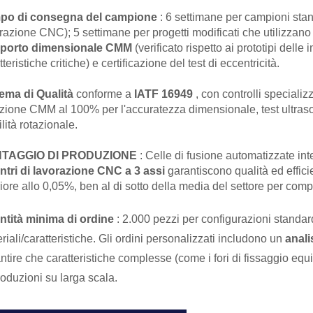
po di consegna del campione
: 6 settimane per campioni stan
razione CNC); 5 settimane per progetti modificati che utilizzano 
porto dimensionale CMM
(verificato rispetto ai prototipi dell
tteristiche critiche) e certificazione del test di eccentricità.
tema di Qualità
conforme a
IATF 16949
, con controlli special
zione CMM al 100% per l'accuratezza dimensionale, test ultrasonico
ilità rotazionale.
TAGGIO DI PRODUZIONE
: Celle di fusione automatizzate in
ntri di lavorazione CNC a 3 assi
garantiscono qualità ed effic
riore allo 0,05%, ben al di sotto della media del settore per compo
ntità minima di ordine
: 2.000 pezzi per configurazioni standa
riali/caratteristiche. Gli ordini personalizzati includono un
anali
ntire che caratteristiche complesse (come i fori di fissaggio equi
roduzioni su larga scala.