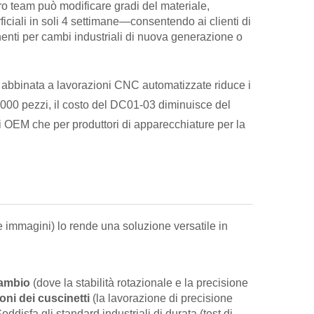
stro team può modificare gradi del materiale,
ficiali in soli 4 settimane—consentendo ai clienti di
enti per cambi industriali di nuova generazione o
ra) abbinata a lavorazioni CNC automatizzate riduce i
 4.000 pezzi, il costo del DC01-03 diminuisce del
li OEM che per produttori di apparecchiature per la
immagini) lo rende una soluzione versatile in
cambio
(dove la stabilità rotazionale e la precisione
oni dei cuscinetti
(la lavorazione di precisione
oddisfa gli standard industriali di durata (test di