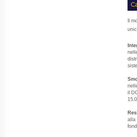
Ca
Il m
unic
Inte
nell
dist
sist
Smo
nell
il D
15.0
Resi
alla
fond