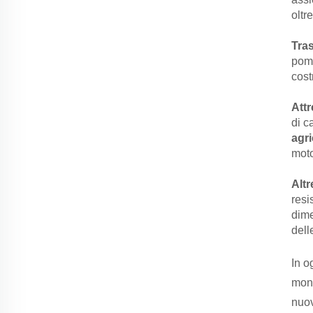
oltr
Tra
pomp
cost
Att
di c
agri
moto
Altr
resi
dime
dell
In o
mont
nuov