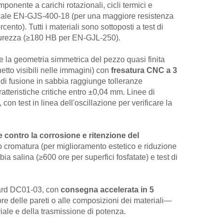
mponente a carichi rotazionali, cicli termici e
oidale EN-GJS-400-18 (per una maggiore resistenza
ento). Tutti i materiali sono sottoposti a test di
 durezza (≥180 HB per EN-GJL-250).
e la geometria simmetrica del pezzo quasi finita
inetto visibili nelle immagini) con
fresatura CNC a 3
o di fusione in sabbia raggiunge tolleranze
tteristiche critiche entro ±0,04 mm. Linee di
n test in linea dell'oscillazione per verificare la
 contro la corrosione e ritenzione del
) o cromatura (per miglioramento estetico e riduzione
ebbia salina (≥600 ore per superfici fosfatate) e test di
dard DC01-03, con
consegna accelerata in 5
re delle pareti o alle composizioni dei materiali—
triale e della trasmissione di potenza.