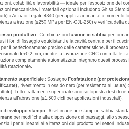
azioni, colabilità e lavorabilità — ideale per l'esposizione del co
azioni meccaniche. I materiali opzionali includono Ghisa Sfer
 urti) o Acciaio Legato 4340 (per applicazioni ad alto momento torc
stenza a trazione (≥250 MPa per EN-GJL-250) e verifica della
cesso produttivo
: Combinazioni
fusione in sabbia
per formar
lusi i fori di fissaggio equidistanti e la cavità centrale per il cusc
i
per il perfezionamento preciso delle caratteristiche. Il process
nsionali di ±0,2 mm, mentre la lavorazione CNC controlla le cara
uzione completamente automatizzate integrano questi processi, co
ilità rotazionale.
ttamento superficiale
: Sostegno
Fosfatazione (per protezione
ificante)
, rivestimento in ossido nero (per resistenza all'usura
'attrito). Tutti i trattamenti superficiali sono sottoposti a test di n
stenza all'abrasione (≥1.500 cicli per applicazioni industriali).
lo di sviluppo stampo
: 6 settimane per stampi in sabbia stan
timane
per modifiche alla disposizione dei passaggi, allo spesso
nziali per allinearsi alle iterazioni del prodotto nei settori indus