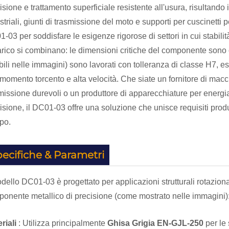
isione e trattamento superficiale resistente all'usura, risultand
striali, giunti di trasmissione del moto e supporti per cuscinetti p
-03 per soddisfare le esigenze rigorose di settori in cui stabili
arico si combinano: le dimensioni critiche del componente sono c
ibili nelle immagini) sono lavorati con tolleranza di classe H7, e
 momento torcento e alta velocità. Che siate un fornitore di macch
missione durevoli o un produttore di apparecchiature per energia 
isione, il DC01-03 offre una soluzione che unisce requisiti produt
po.
ecifiche & Parametri
odello DC01-03 è progettato per applicazioni strutturali rotazional
onente metallico di precisione (come mostrato nelle immagini)
riali
: Utilizza principalmente
Ghisa Grigia EN-GJL-250
per le