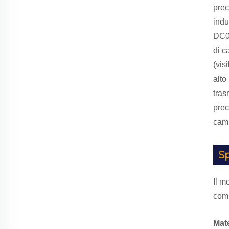
prec
indu
DC01
di c
(vis
alto
tras
prec
cam
Sp
Il m
comp
Mate