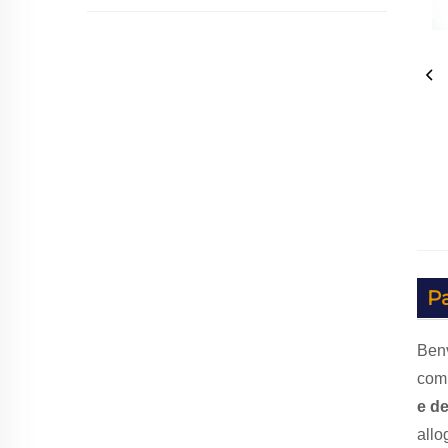
P
Benv
comp
e de
allo