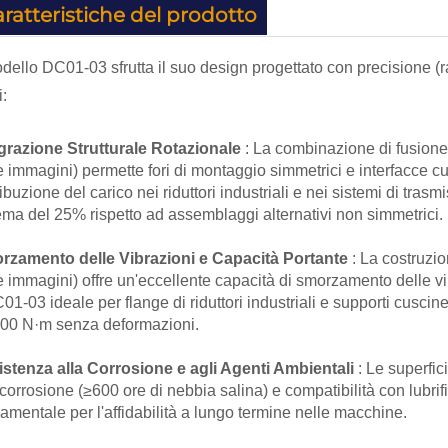
ratteristiche del prodotto
odello DC01-03 sfrutta il suo design progettato con precisione (r
i:
grazione Strutturale Rotazionale
: La combinazione di fusione
e immagini) permette fori di montaggio simmetrici e interfacce c
ribuzione del carico nei riduttori industriali e nei sistemi di tras
ema del 25% rispetto ad assemblaggi alternativi non simmetrici.
rzamento delle Vibrazioni e Capacità Portante
: La costruzi
e immagini) offre un'eccellente capacità di smorzamento delle v
C01-03 ideale per flange di riduttori industriali e supporti cuscinet
00 N·m senza deformazioni.
stenza alla Corrosione e agli Agenti Ambientali
: Le superfic
 corrosione (≥600 ore di nebbia salina) e compatibilità con lubrifi
amentale per l'affidabilità a lungo termine nelle macchine.