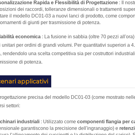
onalizzazione Rapida e Flessibilità di Progettazione
: Il no
osizioni dei raccordi, tolleranze dimensionali o trattamenti super
tare il modello DC01-03 a nuovi lanci di prodotto, come compon
ornamenti di giunti per trasmissione di potenza.
labilità economica
: La fusione in sabbia (oltre 70 pezzi all'o
i unitari per ordini di grandi volumi. Per quantitativi superiori a
 rendendolo una scelta competitiva sia per costruttori industria
missione di potenza.
enari applicativi
rogettazione precisa del modello DC01-03 (come mostrato nelle 
si settori:
hinari industriali
: Utilizzato come
componenti flangia per 
nsionale garantiscono la precisione dell'ingranaggio) e
retenzi
cura l'allineamento dei cuscinetti e la distribuzione del carico). S