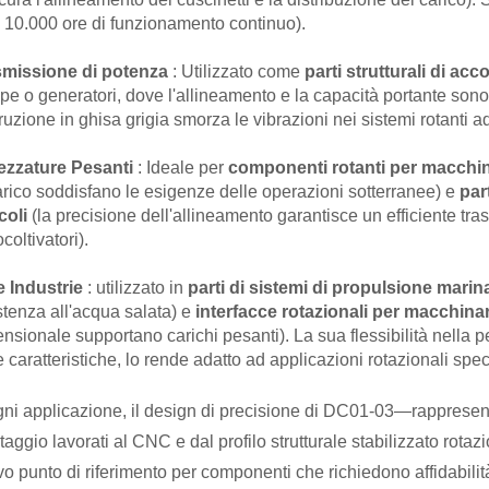
e 10.000 ore di funzionamento continuo).
smissione di potenza
: Utilizzato come
parti strutturali di a
e o generatori, dove l'allineamento e la capacità portante son
ruzione in ghisa grigia smorza le vibrazioni nei sistemi rotanti ad
rezzature Pesanti
: Ideale per
componenti rotanti per macchin
arico soddisfano le esigenze delle operazioni sotterranee) e
par
coli
(la precisione dell'allineamento garantisce un efficiente tra
coltivatori).
e Industrie
: utilizzato in
parti di sistemi di propulsione mari
stenza all'acqua salata) e
interfacce rotazionali per macchinar
nsionale supportano carichi pesanti). La sua flessibilità nella p
e caratteristiche, lo rende adatto ad applicazioni rotazionali spec
gni applicazione, il design di precisione di DC01-03—rappresenta
aggio lavorati al CNC e dal profilo strutturale stabilizzato rot
o punto di riferimento per componenti che richiedono affidabili