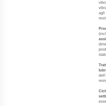
vibr
vibr
agli
resi
Pro
(inc
ass
dime
prod
stab
Tra
lubr
dell
resi
Cic
set
esse