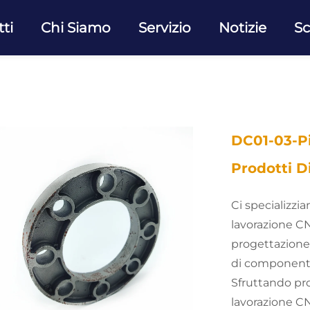
ti
Chi Siamo
Servizio
Notizie
Sc
DC01-03-Pi
Prodotti D
Ci specializzi
lavorazione C
progettazione 
di componenti m
Sfruttando pro
lavorazione CN