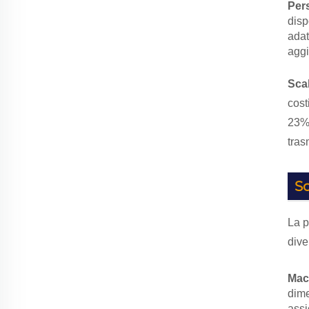
Pers
disp
adat
aggi
Sca
cost
23%,
tras
Sc
La p
diver
Macc
dime
assi