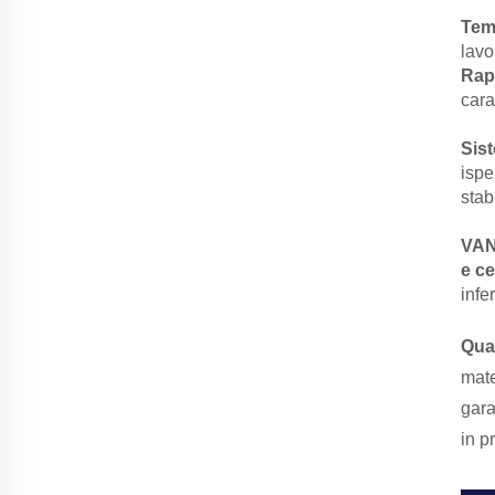
Tem
lavo
Rap
cara
Sis
ispe
stab
VAN
e ce
infe
Qua
mate
gara
in p