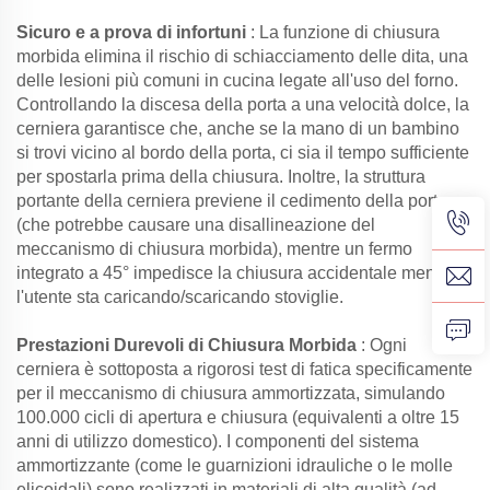
Sicuro e a prova di infortuni
: La funzione di chiusura
morbida elimina il rischio di schiacciamento delle dita, una
delle lesioni più comuni in cucina legate all'uso del forno.
Controllando la discesa della porta a una velocità dolce, la
cerniera garantisce che, anche se la mano di un bambino
si trovi vicino al bordo della porta, ci sia il tempo sufficiente
per spostarla prima della chiusura. Inoltre, la struttura
portante della cerniera previene il cedimento della porta
(che potrebbe causare una disallineazione del
meccanismo di chiusura morbida), mentre un fermo
integrato a 45° impedisce la chiusura accidentale mentre
l'utente sta caricando/scaricando stoviglie.
Prestazioni Durevoli di Chiusura Morbida
: Ogni
cerniera è sottoposta a rigorosi test di fatica specificamente
per il meccanismo di chiusura ammortizzata, simulando
100.000 cicli di apertura e chiusura (equivalenti a oltre 15
anni di utilizzo domestico). I componenti del sistema
ammortizzante (come le guarnizioni idrauliche o le molle
elicoidali) sono realizzati in materiali di alta qualità (ad