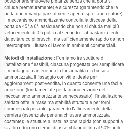
posizionare/rimuovere pietanze senza che la porta si
chiuda prematuramente) e sicurezza (garantendo che la
porta non rimanga parzialmente aperta, sprecando calore).
Il meccanismo ammortizzante controlla la discesa della
porta da 45° a 0°, assicurando che non si chiuda mai più
velocemente di 0,5 pollici al secondo—abbastanza lento
da evitare colpi bruschi, ma sufficientemente rapido da non
interrompere il flusso di lavoro in ambienti commerciali.
Metodi di installazione
: Forniamo tre strutture di
installazione flessibili, ciascuna progettata per semplificare
il montaggio mantenendo la funzionalità di chiusura
ammortizzata. Il fissaggio con viti è ideale per
aggiornamenti post-vendita, in quanto consente una facile
rimozione (fondamentale per la manutenzione del
meccanismo ammortizzante se necessario); l'installazione
saldata offre la massima stabilità strutturale per forni
commerciali pesanti, garantendo l'allineamento della
cerniera (essenziale per una chiusura ammortizzata
costante); le strutture a installazione rapida (con supporti a
scatto) riducono i tempi di assemblaggio fino al 50% nelle