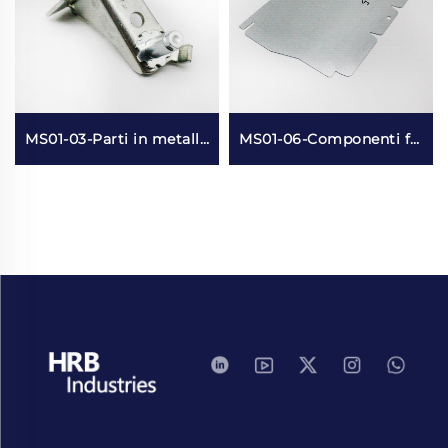
MS01-03-Parti in metallo stampate ed elettroplaccate
MS01-06-Componenti frigorifero in metallo stampato