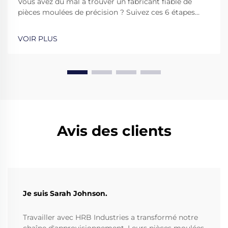
Vous avez du mal à trouver un fabricant fiable de
pièces moulées de précision ? Suivez ces 6 étapes
éprouvées pour évaluer l'expertise, la technologie et
la qualité nécessaires à vos pièces métalliques
VOIR PLUS
critiques. Faites-le bien dès le premier essai.
Avis des clients
Je suis Sarah Johnson.
Travailler avec HRB Industries a transformé notre