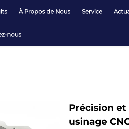
its
À Propos de Nous
Service
Actua
ez-nous
Précision et
usinage CNC 