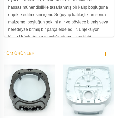
hassas mühendislikle tasarlanmış bir kalıp boşluğuna
enjekte edilmesini içerir. Soğuyup katılaştıktan sonra
malzeme, boşluğun şeklini alır ve böylece bitmiş veya
neredeyse bitmiş bir parça elde edilir. Enjeksiyon
Kalıp Ürünlerinin yaygınlığı, otomotiv ve tıbbi
teknolojiden tüketici elektroniğine ve ambalajlamaya
kadar neredeyse her sektördeki kritik rollerinin bir
TÜM ÜRÜNLER
göstergesidir. Bunlar basit nesneler değil; boyutsal
doğruluk, dayanıklılık ve tutarlılık açısından sıkı
gereksinimleri karşılayan karmaşık, yüksek hacimli ve
tekrarlanabilir bileşenlerdir. Enjeksiyon Kalıp
Ürünlerinin üretimi, gelişmiş mühendislik, malzeme
bilimi ve titiz tasarımın bir sentezidir ve bu sayede
karmaşık cerrahi parçalardan dayanıklı otomotiv
dişlilerine ve telefonlarımızdaki bilgisayarlarımızdaki
her yerde bulunan plastik kapaklara kadar her şeyin