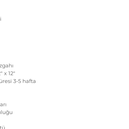
i
zgahı
 x 12"
üresi 3-5 hafta
arı
uluğu
tü