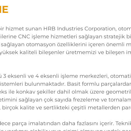
ME
bir hizmet sunan HRB Industries Corporation, otomo
ilerine CNC işleme hizmetleri sağlayan stratejik b
rruf sağlayan otomasyon özelliklerini içeren öneml
 yüksek kaliteli bileşenler üretmemizi ve bileşen i
lü 3 eksenli ve 4 eksenli işleme merkezleri, otoma
sistemleri bulunmaktadır. Basit formlu parçalardan 
veks ile konkav şekiller dahil olmak üzere geometri
retimini sağlayan çok sayıda frezeleme ve tornalam
, birçok kalite ve sertlikteki çeşitli metallerden p
dece parça imalatından daha fazlasını içerir. Tekni