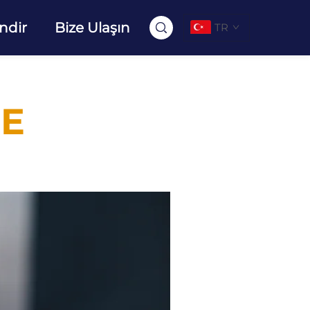
İndir
Bize Ulaşın
TR
ME