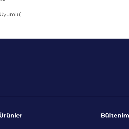
 (Uyumlu)
Ürünler
Bültenim