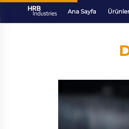
Ana Sayfa
Ürünle
D