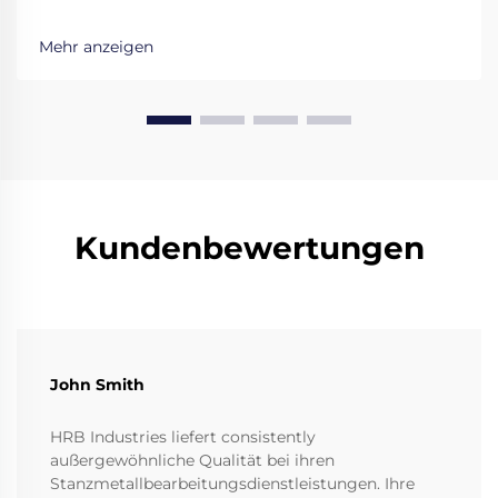
Sie 5 entscheidende Faktoren wie Erfahrung,
technische Kapazitäten und Qualitätskontrolle, um
Mehr anzeigen
die richtige Wahl zu treffen. Starten Sie jetzt.
Kundenbewertungen
John Smith
HRB Industries liefert consistently
außergewöhnliche Qualität bei ihren
Stanzmetallbearbeitungsdienstleistungen. Ihre