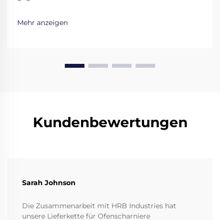
Materialien, präzise Konstruktion und innovative
Technologien, die für eine langlebige, zuverlässige
Mehr anzeigen
Leistung sorgen. Mehr erfahren.
Kundenbewertungen
Sarah Johnson
Die Zusammenarbeit mit HRB Industries hat
unsere Lieferkette für Ofenscharniere