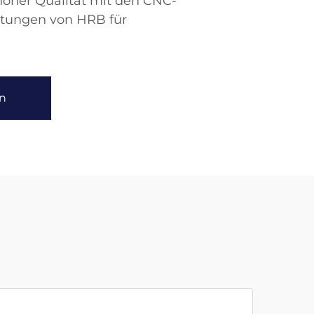
hoher Qualität mit den CNC-
stungen von HRB für
n