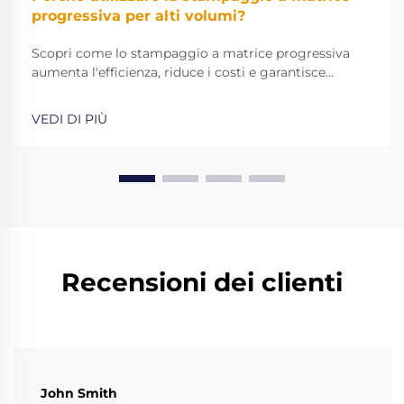
progressiva per alti volumi?
Scopri come lo stampaggio a matrice progressiva
aumenta l'efficienza, riduce i costi e garantisce
precisione nella produzione su larga scala. Scopri
perché HRB Industries consegna difetti pari a 0 PPM
VEDI DI PIÙ
e il 90% in meno di rifiuti. Vedi risultati concreti.
Recensioni dei clienti
John Smith