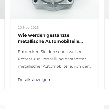
20 Nov 2025
Wie werden gestanzte
metallische Automobilteile
hergestellt?
Entdecken Sie den schrittweisen
Prozess zur Herstellung gestanzter
metallischer Automobilteile, von der
Materialauswahl bis zur
Details anzeigen
Qualitätsprüfung. Erfahren Sie,
warum das Metallstanzen Präzision,
Haltbarkeit und Kosteneffizienz in
der Fahrzeugproduktion