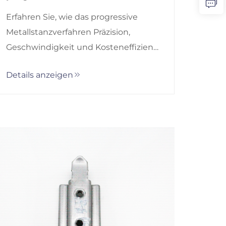
Metallstanzprozess?
Erfahren Sie, wie das progressive
Metallstanzverfahren Präzision,
Geschwindigkeit und Kosteneffizienz
bei der Serienfertigung
Details anzeigen
gewährleistet. Lernen Sie die 5
wichtigsten Schritte und Vorteile
kennen. Arbeiten Sie noch heute mit
HRB zusammen.