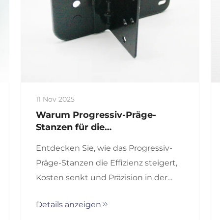
11 Nov 2025
Warum Progressiv-Präge-
Stanzen für die
Hochvolumenproduktion
Entdecken Sie, wie das Progressiv-
verwenden?
Präge-Stanzen die Effizienz steigert,
Kosten senkt und Präzision in der
Hochvolumenfertigung
Details anzeigen
gewährleistet. Erfahren Sie, warum