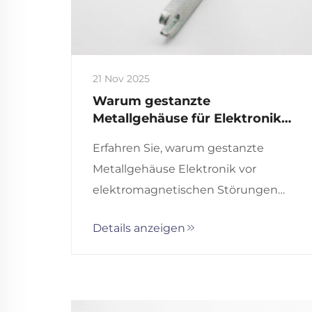
21 Nov 2025
Warum gestanzte
Metallgehäuse für Elektronik
verwenden?
Erfahren Sie, warum gestanzte
Metallgehäuse Elektronik vor
elektromagnetischen Störungen
schützen, Kosten senken und die
Details anzeigen
Haltbarkeit verbessern. Ideal für
Anwendungen in der
Automobilindustrie, Medizintechnik
und Industrie. Erfahren Sie mehr.