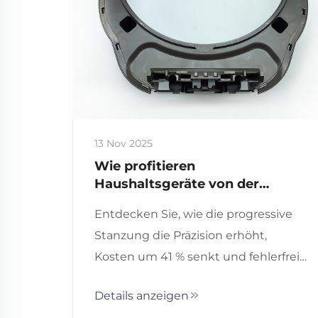
13 Nov 2025
Wie profitieren
Haushaltsgeräte von der
progressiven Stanztechnik?
Entdecken Sie, wie die progressive
Stanzung die Präzision erhöht,
Kosten um 41 % senkt und fehlerfreie
Teile für Haushaltsgeräte
Details anzeigen
gewährleistet. Erfahren Sie, warum