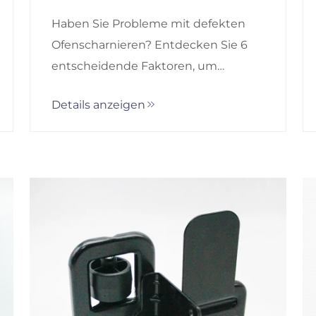
Backofen aus?
Haben Sie Probleme mit defekten
Ofenscharnieren? Entdecken Sie 6
entscheidende Faktoren, um
langlebige, hitzebeständige
Details anzeigen
Ersatzscharniere auszuwählen, die
eine minimale Ausfallzeit und
langfristige Zuverlässigkeit
gewährleisten. Erfahren Sie mehr.