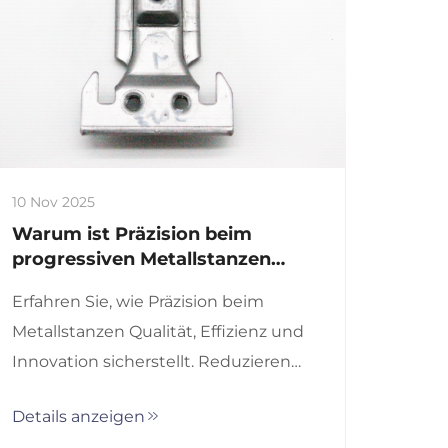
10 Nov 2025
Warum ist Präzision beim
progressiven Metallstanzen
wichtig?
Erfahren Sie, wie Präzision beim
Metallstanzen Qualität, Effizienz und
Innovation sicherstellt. Reduzieren
Sie Abfall, verbessern Sie die Leistung
Details anzeigen
und erfüllen Sie strenge