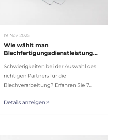
19 Nov 2025
Wie wählt man
Blechfertigungsdienstleistungen
aus?
Schwierigkeiten bei der Auswahl des
richtigen Partners für die
Blechverarbeitung? Erfahren Sie 7
kritische Bewertungskriterien – von
Details anzeigen
Erfahrung und Materialien bis hin zur
ISO-Qualität und Kosteneffizienz.
Treffen Sie jetzt Ihre beste
Lieferantenentscheidung.