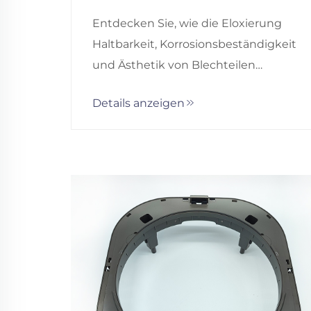
Entdecken Sie, wie die Eloxierung
Haltbarkeit, Korrosionsbeständigkeit
und Ästhetik von Blechteilen
verbessert. Erfahren Sie, warum sie
Details anzeigen
Farbe übertrifft und die Haftung
erhöht. Entdecken Sie jetzt die
Vorteile.