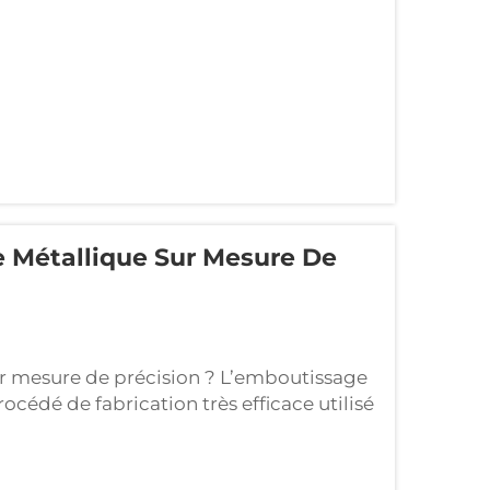
e Métallique Sur Mesure De
r mesure de précision ? L’emboutissage
océdé de fabrication très efficace utilisé
omplexes, avec des tolérances serrées
ner des tôles métalliques planes — telles