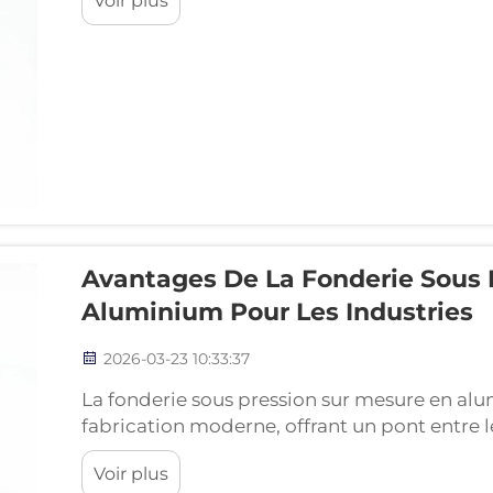
Voir plus
Contrairement aux composants standards prê
mesure sont conçues…
Avantages De La Fonderie Sous 
Aluminium Pour Les Industries
2026-03-23 10:33:37
La fonderie sous pression sur mesure en alu
fabrication moderne, offrant un pont entre 
l’efficacité de la production à grande échell
Voir plus
dans des moules en acier (matrices) conçus a