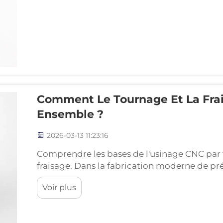
Comment Le Tournage Et La Frai
Ensemble ?
2026-03-13 11:23:16
Comprendre les bases de l'usinage CNC par 
fraisage. Dans la fabrication moderne de pré
CNC sont deux des technologies d’usinage l
Voir plus
chaque procédé présente ses propres avant
fabrication...