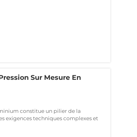
ts à l’emploi, les pièces moulées sur
Pression Sur Mesure En
minium constitue un pilier de la
les exigences techniques complexes et
e. En injectant de l’aluminium en fusion
vec précision, sous haute pression...