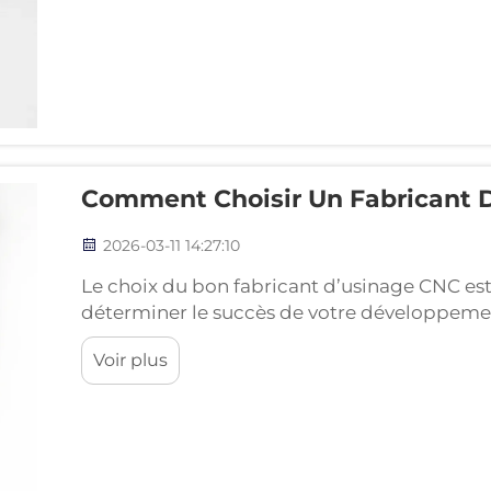
Comment Choisir Un Fabricant 
2026-03-11 14:27:10
Le choix du bon fabricant d’usinage CNC est
déterminer le succès de votre développement
d’approvisionnement. Dans le secteur de la fa
Voir plus
entre un prototype fonctionnel et un prototy