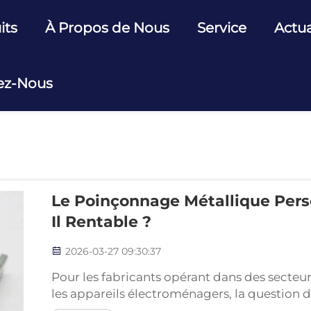
its
À Propos de Nous
Service
Actua
ez-Nous
Le Poinçonnage Métallique Pers
Il Rentable ?
2026-03-27 09:30:37
Pour les fabricants opérant dans des secteurs
les appareils électroménagers, la question d
les volumes de production atteignent des mil