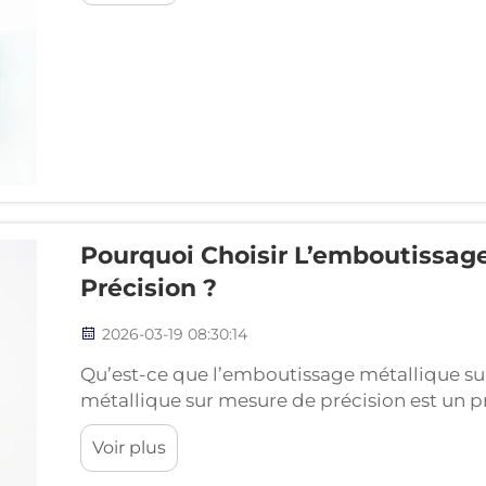
Pourquoi Choisir L’emboutissag
Précision ?
2026-03-19 08:30:14
Qu’est-ce que l’emboutissage métallique su
métallique sur mesure de précision est un pr
pour produire des composants métalliques c
Voir plus
et une qualité constante. Il consiste à façon
que…