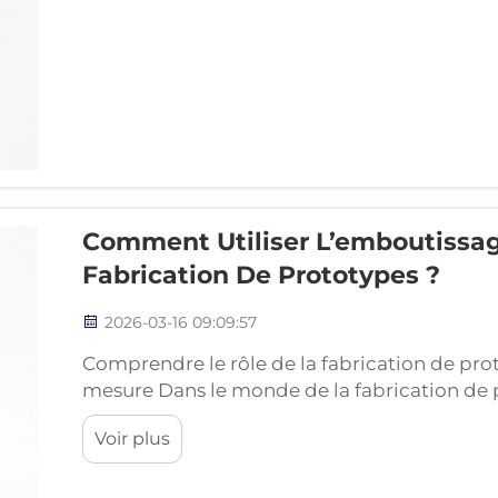
Comment Utiliser L’emboutissag
Fabrication De Prototypes ?
2026-03-16 09:09:57
Comprendre le rôle de la fabrication de pr
mesure Dans le monde de la fabrication de 
à une pièce physique constitue un obstacle c
Voir plus
emboutissage métallique sur mesure joue le 
conceptuelle…