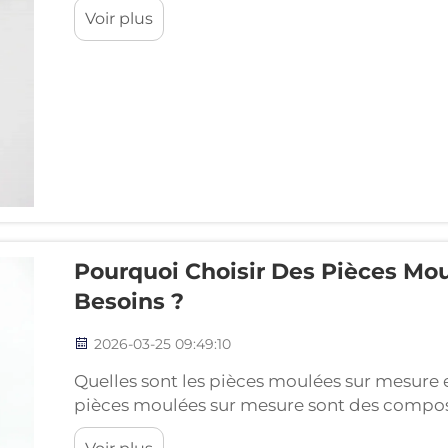
Voir plus
fraction d’efficacité compte. C’est ici que c...
Pourquoi Choisir Des Pièces Mo
Besoins ?
2026-03-25 09:49:10
Quelles sont les pièces moulées sur mesure 
pièces moulées sur mesure sont des compos
par des procédés de moulage adaptés aux sp