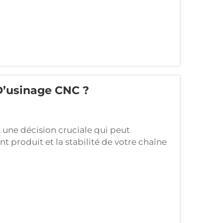
D’usinage CNC ?
 une décision cruciale qui peut
 produit et la stabilité de votre chaîne
brication industrielle, la différence
pe qui ne l’est pas…