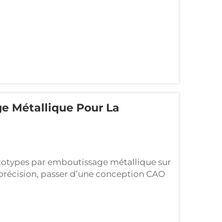
e Métallique Pour La
ototypes par emboutissage métallique sur
précision, passer d’une conception CAO
ritique. La fabrication de prototypes par
rôle de pont entre l’ingénierie