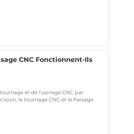
sage CNC Fonctionnent-Ils
tournage et de l'usinage CNC par
cision, le tournage CNC et le fraisage
es plus couramment utilisées. Bien que
ages, leur combinaison permet la