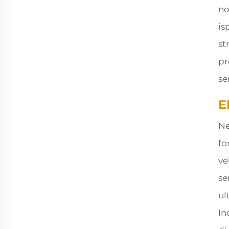
no
is
st
pr
se
E
Ne
fo
ve
se
ul
In