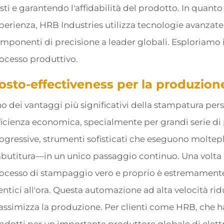
sti e garantendo l'affidabilità del prodotto. In quant
perienza, HRB Industries utilizza tecnologie avanzat
mponenti di precisione a leader globali. Esploriamo i
ocesso produttivo.
osto-effectiveness per la produzion
o dei vantaggi più significativi della stampatura pers
ficienza economica, specialmente per grandi serie di 
ogressive, strumenti sofisticati che eseguono moltep
butitura—in un unico passaggio continuo. Una volta pr
ocesso di stampaggio vero e proprio è estremamente
entici all'ora. Questa automazione ad alta velocità r
ssimizza la produzione. Per clienti come HRB, che h