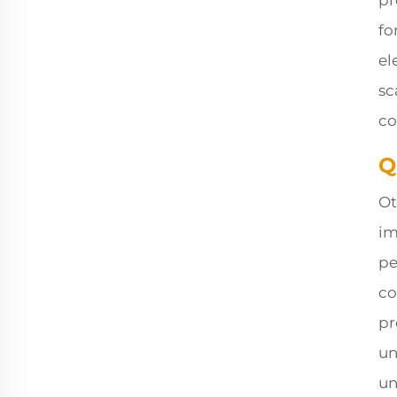
pr
fo
el
sc
co
Q
Ot
im
pe
co
pr
un
un