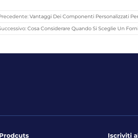
Precedente:
Vantaggi Dei Componenti Personalizzati P
Successivo:
Cosa Considerare Quando Si Sceglie Un Fornit
Prodcuts
Iscriviti