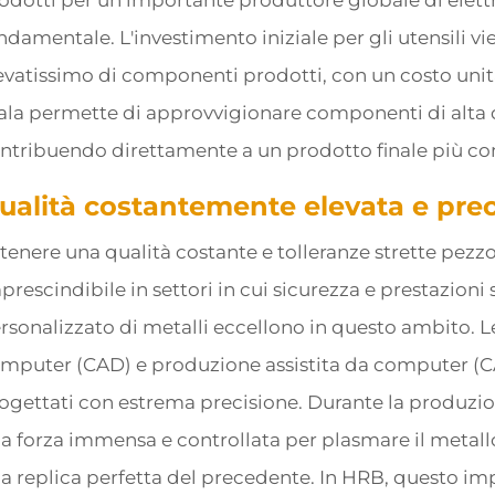
odotti per un importante produttore globale di elettr
ndamentale. L'investimento iniziale per gli utensili
evatissimo di componenti prodotti, con un costo uni
ala permette di approvvigionare componenti di alta qu
ntribuendo direttamente a un prodotto finale più co
ualità costantemente elevata e prec
tenere una qualità costante e tolleranze strette pezz
prescindibile in settori in cui sicurezza e prestazion
rsonalizzato di metalli eccellono in questo ambito. L
mputer (CAD) e produzione assistita da computer (C
ogettati con estrema precisione. Durante la produzi
a forza immensa e controllata per plasmare il metal
a replica perfetta del precedente. In HRB, questo imp