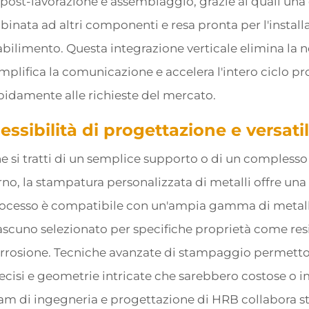
 post-lavorazione e assemblaggio, grazie ai quali una 
binata ad altri componenti e resa pronta per l'instal
abilimento. Questa integrazione verticale elimina la nec
mplifica la comunicazione e accelera l'intero ciclo p
pidamente alle richieste del mercato.
lessibilità di progettazione e versatil
e si tratti di un semplice supporto o di un comples
rno, la stampatura personalizzata di metalli offre una s
ocesso è compatibile con un'ampia gamma di metalli, 
ascuno selezionato per specifiche proprietà come resis
rrosione. Tecniche avanzate di stampaggio permettono
ecisi e geometrie intricate che sarebbero costose o im
am di ingegneria e progettazione di HRB collabora str