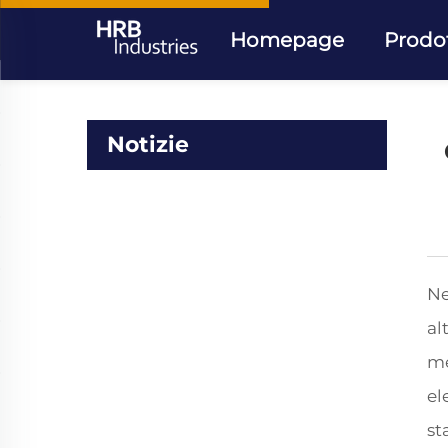
Homepage
Prodot
Notizie
Ne
al
me
el
st