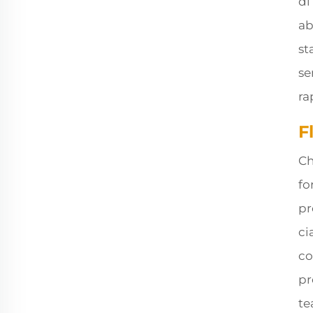
di
ab
st
se
ra
F
Ch
fo
pr
ci
co
pr
te