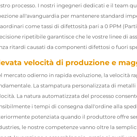
stro processo. I nostri ingegneri dedicati e il team qu
pezione all'avanguardia per mantenere standard impe
raordinari come tassi di difettosità pari a 0 PPM (Part
ecisione ripetibile garantisce che le vostre linee di 
nza ritardi causati da componenti difettosi o fuori spe
levata velocità di produzione e magg
l mercato odierno in rapida evoluzione, la velocità 
ndamentale. La stampatura personalizzata di metalli
locità. La natura automatizzata del processo consente
nsibilmente i tempi di consegna dall'ordine alla sped
teriormente potenziata quando il produttore offre se
dustries, le nostre competenze vanno oltre la sempli