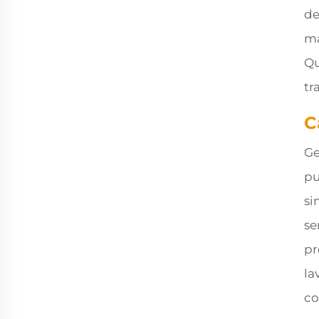
de
ma
Qu
tr
C
Ge
pu
si
se
pr
la
co