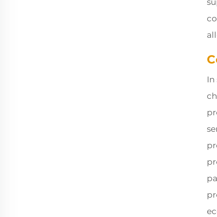
su
co
al
C
In
ch
pr
se
pr
pr
pa
pr
ec