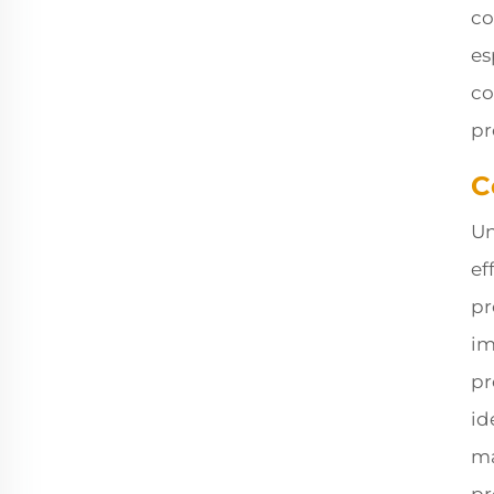
co
es
co
pr
C
Un
ef
pr
im
pr
id
ma