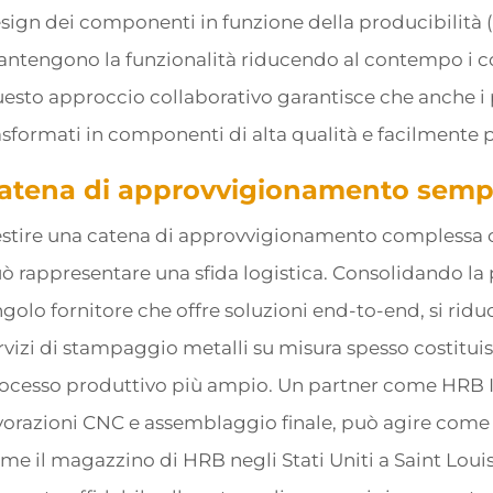
sign dei componenti in funzione della producibilit
ntengono la funzionalità riducendo al contempo i co
esto approccio collaborativo garantisce che anche i 
asformati in componenti di alta qualità e facilmente p
atena di approvvigionamento sempli
stire una catena di approvvigionamento complessa co
ò rappresentare una sfida logistica. Consolidando l
ngolo fornitore che offre soluzioni end-to-end, si ridu
rvizi di stampaggio metalli su misura spesso costitu
ocesso produttivo più ampio. Un partner come HRB Ind
vorazioni CNC e assemblaggio finale, può agire come fo
me il magazzino di HRB negli Stati Uniti a Saint Louis