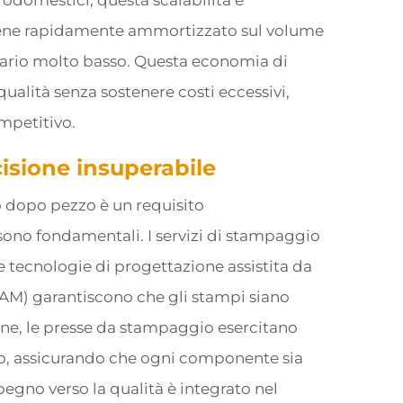
odomestici, questa scalabilità è
 viene rapidamente ammortizzato sul volume
tario molto basso. Questa economia di
alità senza sostenere costi eccessivi,
mpetitivo.
isione insuperabile
o dopo pezzo è un requisito
i sono fondamentali. I servizi di stampaggio
e tecnologie di progettazione assistita da
AM) garantiscono che gli stampi siano
one, le presse da stampaggio esercitano
lo, assicurando che ogni componente sia
egno verso la qualità è integrato nel